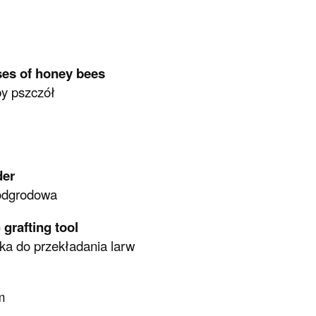
ses of honey bees
y pszczół
der
 odgrodowa
 grafting tool
ka do przekładania larw
m