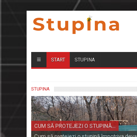
START
STUPINA
STUPINA
CUM SĂ PROTEJEZI O STUPINĂ…
Cum să protejezi o stupină împotriva devastă