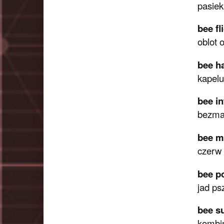
pasiek
bee fl
oblot 
bee h
kapelu
bee i
bezma
bee m
czerw
bee po
jad ps
bee su
kombin