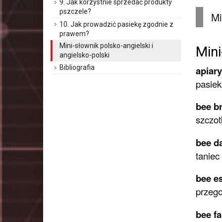
9. Jak korzystnie sprzedać produkty
pszczele?
Mi
10. Jak prowadzić pasiekę zgodnie z
prawem?
Mini-słownik polsko-angielski i
Mini
angielsko-polski
Bibliografia
apiary
pasiek
bee b
szczot
bee d
taniec
bee e
przeg
bee f