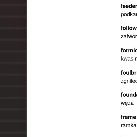
feede
podka
follo
zatwór
formic
kwas 
foulb
zgnile
founda
węza
frame
ramka