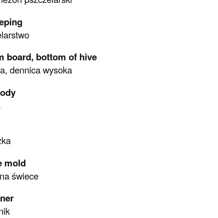
eping
larstwo
m board, bottom of hive
a, dennica wysoka
body
s
zka
e mold
na świece
iner
nik