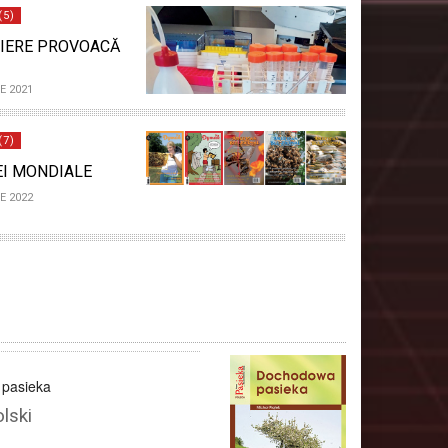
(5)
IERE PROVOACĂ
E 2021
(7)
EI MONDIALE
E 2022
pasieka
lski