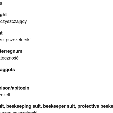
a
ight
oczyszczający
at
sz pszczelarski
nterregnum
teczność
aggots
ison/apitoxin
zczeli
it, beekeeping suit, beekeeper suit, protective beek
ezon pszczelarski