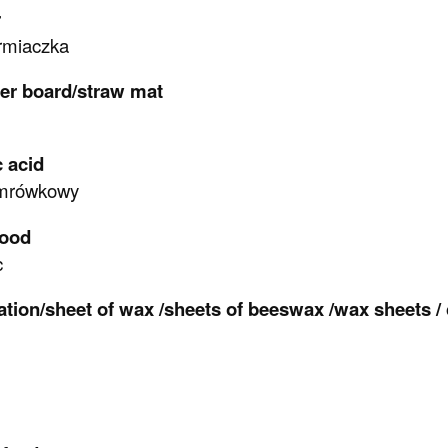
r
rmiaczka
wer board/straw mat
 acid
mrówkowy
rood
c
tion/sheet of wax /sheets of beeswax /wax sheets /