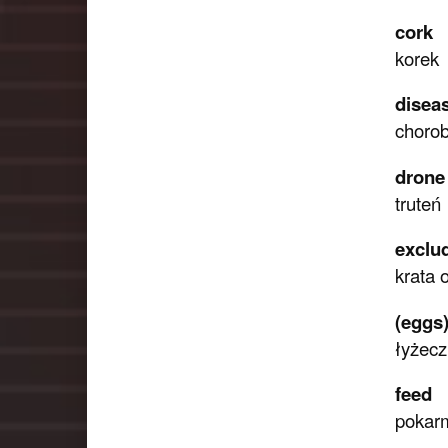
cork
korek
disea
chorob
drone
truteń
exclu
krata
(eggs)
łyżecz
feed
pokar