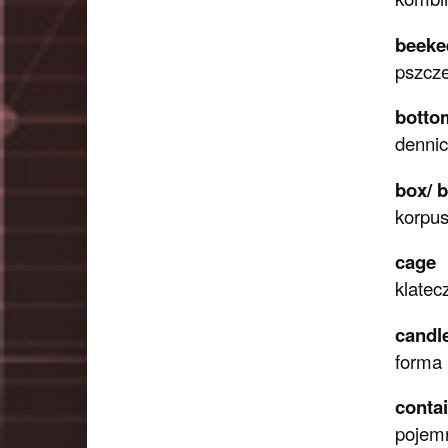
beeke
pszcze
botto
dennic
box/ 
korpu
cage
klatec
candl
forma 
conta
pojem