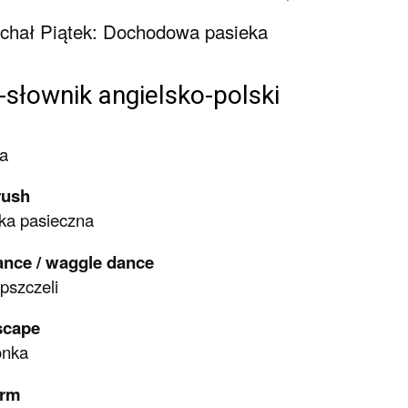
chał Piątek: Dochodowa pasieka
-słownik angielsko-polski
a
rush
ka pasieczna
ance / waggle dance
 pszczeli
scape
onka
arm