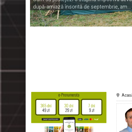
după-amiază însorită de septembrie, am…
Acas