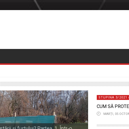
STUPINA 3/2021 
CUM SĂ PROTE
MARȚI, 05 OCTO
rii și furtului? Partea. 1. Într-o